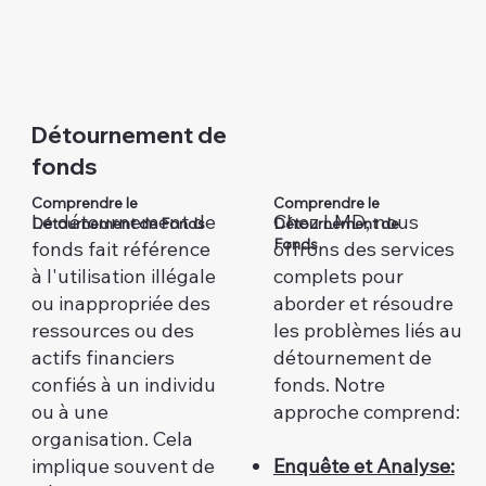
Détournement de
fonds
Comprendre le
Comprendre le
Le détournement de
Chez LMD, nous
Détournement de Fonds
Détournement de
Fonds
fonds fait référence
offrons des services
à l'utilisation illégale
complets pour
ou inappropriée des
aborder et résoudre
ressources ou des
les problèmes liés au
actifs financiers
détournement de
confiés à un individu
fonds. Notre
ou à une
approche comprend:
organisation. Cela
implique souvent de
Enquête et Analyse: