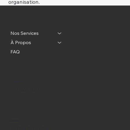
organisation.
MENU
Nos Services
À Propos
FAQ
CONTACTEZ-NOUS
514-664-4747
ADRESSE
Édifice Sun Life