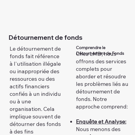
Détournement de fonds
Comprendre le
Le détournement de
Chez LMD, nous
Détournement de Fonds
fonds fait référence
offrons des services
à l'utilisation illégale
complets pour
ou inappropriée des
aborder et résoudre
ressources ou des
les problèmes liés au
actifs financiers
détournement de
confiés à un individu
fonds. Notre
ou à une
approche comprend:
organisation. Cela
implique souvent de
Enquête et Analyse:
détourner des fonds
Nous menons des
à des fins