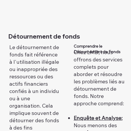
Détournement de fonds
Comprendre le
Le détournement de
Chez LMD, nous
Détournement de Fonds
fonds fait référence
offrons des services
à l'utilisation illégale
complets pour
ou inappropriée des
aborder et résoudre
ressources ou des
les problèmes liés au
actifs financiers
détournement de
confiés à un individu
fonds. Notre
ou à une
approche comprend:
organisation. Cela
implique souvent de
Enquête et Analyse:
détourner des fonds
Nous menons des
à des fins