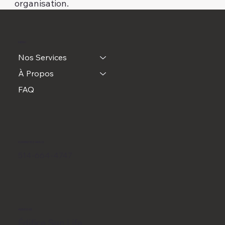
organisation.
MENU
Nos Services
À Propos
FAQ
CONTACTEZ-NOUS
514-664-4747
ADRESSE
Édifice Sun Life